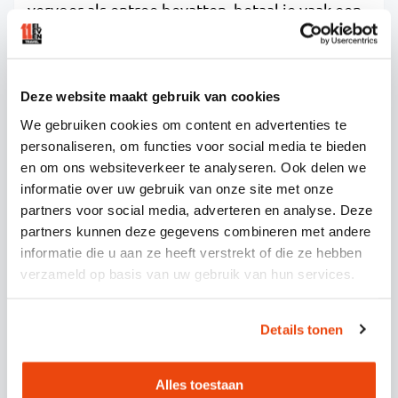
vervoer als entree bevatten, betaal je vaak een
kleine toeslag, maar profiteer je van het gemak.
HOE ELEVEN TRAVEL HELPT MET
Deze website maakt gebruik van cookies
FESTIVALBUSVERVOER
We gebruiken cookies om content en advertenties te
personaliseren, om functies voor social media te bieden
en om ons websiteverkeer te analyseren. Ook delen we
festivalvervoer
Wij maken
zorgeloos en
informatie over uw gebruik van onze site met onze
betaalbaar door transparante prijzen en
partners voor social media, adverteren en analyse. Deze
flexibele opties te bieden. Of je nu een
partners kunnen deze gegevens combineren met andere
individueel busticket zoekt of een eigen
informatie die u aan ze heeft verstrekt of die ze hebben
busreis wilt organiseren, wij hebben voor elke
verzameld op basis van uw gebruik van hun services.
situatie een passende oplossing:
Details tonen
Eigen busreizen organiseren met zelf
gekozen tijden en opstapplaatsen
Keuze tussen luxe touringcars en
Alles toestaan