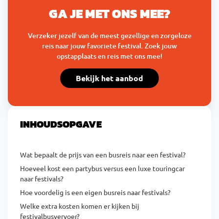
GA JE MET ONS MEE?
Verzeker jezelf van de meest gezellige en zorgeloze
reis naar jouw favoriete festival. Zoek jouw
opstapplaats en reis met ons mee!
Bekijk het aanbod
INHOUDSOPGAVE
Wat bepaalt de prijs van een busreis naar een festival?
Hoeveel kost een partybus versus een luxe touringcar
naar festivals?
Hoe voordelig is een eigen busreis naar festivals?
Welke extra kosten komen er kijken bij
festivalbusvervoer?