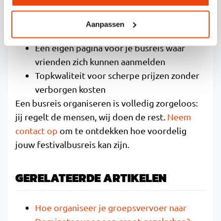
spetterende partybussen
Persoonlijk contact via WhatsApp tijdens
Aanpassen
het organisatieproces
Een eigen pagina voor je busreis waar
vrienden zich kunnen aanmelden
Topkwaliteit voor scherpe prijzen zonder
verborgen kosten
Een busreis organiseren is volledig zorgeloos:
jij regelt de mensen, wij doen de rest.
Neem
contact op
om te ontdekken hoe voordelig
jouw festivalbusreis kan zijn.
GERELATEERDE ARTIKELEN
Hoe organiseer je groepsvervoer naar