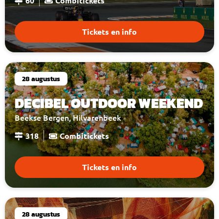
60
Combitickets
Tickets en info
28 augustus
DECIBEL OUTDOOR WEEKEND
Beekse Bergen, Hilvarenbeek
318
Combitickets
Tickets en info
28 augustus