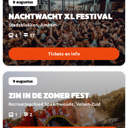
8 augustus
NACHTWACHT XL FESTIVAL
Stadsblokken, Arnhem
4
17
Tickets en info
9 augustus
ZIN IN DE ZOMER FEST
Recreatiegebied Spaarnwoude, Velsen-Zuid
1
2