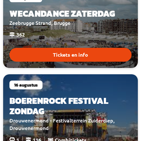
WECANDANCE ZATERDAG
Zeebrugge Strand, Brugge
362
Tickets en info
16 augustus
BOERENROCK FESTIVAL
ZONDAG
Drouwenermond - Festivalterrein Zuiderdiep,
Drouwenermond
1
116
Combitickets