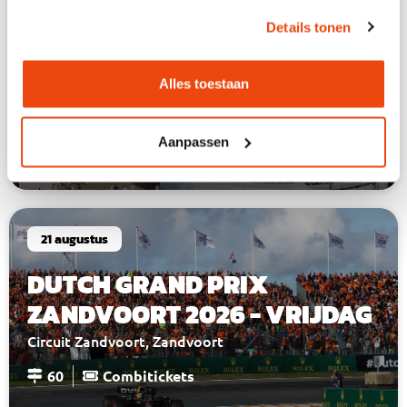
WECANDANCE ZONDAG
Details tonen
Zeebrugge Strand, Brugge
Alles toestaan
362
Aanpassen
Tickets en info
21 augustus
DUTCH GRAND PRIX
ZANDVOORT 2026 - VRIJDAG
Circuit Zandvoort, Zandvoort
60
Combitickets