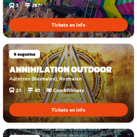
3
297
Tickets en info
8 augustus
ANNIHILATION OUTDOOR
Autotron (Rosmalen), Rosmalen
21
80
Combitickets
Tickets en info