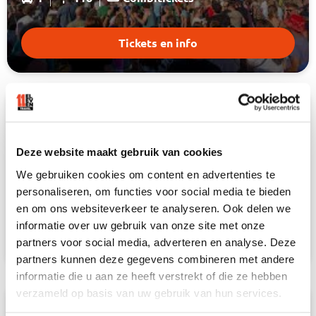
Tickets en info
16 augustus
DE HOLLANDSE ZOMER
Deze website maakt gebruik van cookies
Het Goffertpark, Nijmegen
We gebruiken cookies om content en advertenties te
personaliseren, om functies voor social media te bieden
5
294
en om ons websiteverkeer te analyseren. Ook delen we
informatie over uw gebruik van onze site met onze
Tickets en info
partners voor social media, adverteren en analyse. Deze
partners kunnen deze gegevens combineren met andere
informatie die u aan ze heeft verstrekt of die ze hebben
verzameld op basis van uw gebruik van hun services.
16 augustus