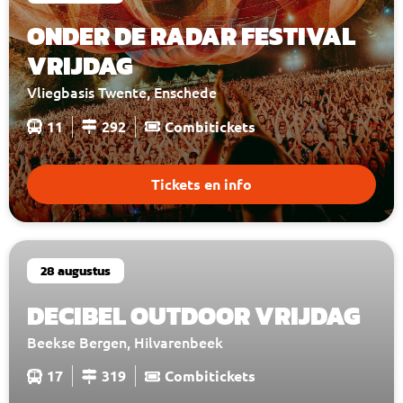
ONDER DE RADAR FESTIVAL
VRIJDAG
Vliegbasis Twente, Enschede
11
292
Combitickets
Tickets en info
28 augustus
DECIBEL OUTDOOR VRIJDAG
Beekse Bergen, Hilvarenbeek
17
319
Combitickets