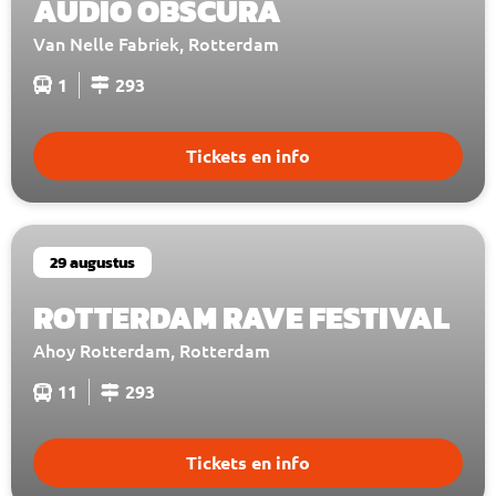
AUDIO OBSCURA
Van Nelle Fabriek, Rotterdam
1
293
Tickets en info
29 augustus
ROTTERDAM RAVE FESTIVAL
Ahoy Rotterdam, Rotterdam
11
293
Tickets en info