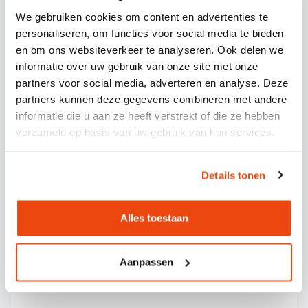
maanden voor het festival. Maak een
We gebruiken cookies om content en advertenties te
groepsapp of Facebook-groep om
personaliseren, om functies voor social media te bieden
belangstellenden te verzamelen en houd een
en om ons websiteverkeer te analyseren. Ook delen we
informatie over uw gebruik van onze site met onze
lijst bij van bevestigde deelnemers. Bepaal
partners voor social media, adverteren en analyse. Deze
samen de gewenste opstapplaatsen en tijden,
partners kunnen deze gegevens combineren met andere
rekening houdend met de programmering van
informatie die u aan ze heeft verstrekt of die ze hebben
het festival.
verzameld op basis van uw gebruik van hun services.
Kies tussen een luxe touringcar voor comfort of
een partybus voor extra gezelligheid. Vraag
Details tonen
offertes op bij verschillende vervoerders en
vergelijk niet alleen de prijs, maar ook de
Alles toestaan
service en betrouwbaarheid. Zorg voor
duidelijke afspraken over betaling en de
Aanpassen
verdeling van de kosten binnen de groep.