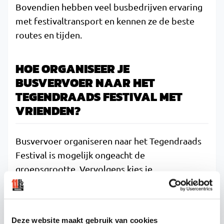
Bovendien hebben veel busbedrijven ervaring
met festivaltransport en kennen ze de beste
routes en tijden.
HOE ORGANISEER JE
BUSVERVOER NAAR HET
TEGENDRAADS FESTIVAL MET
VRIENDEN?
Busvervoer organiseren naar het Tegendraads
Festival is mogelijk ongeacht de
groepsgrootte. Vervolgens kies je
opstapplaatsen, tijden en het type bus dat het
beste bij jullie groep past.
Begin op tijd met organiseren, idealiter enkele
Deze website maakt gebruik van cookies