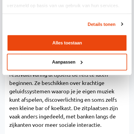
Een partybus is speciaal ingericht voor
verzameld op basis van uw gebruik van hun services.
entertainment, met een geluidsinstallatie,
speciale verlichting en een feestelijke sfeer,
Details tonen
terwijl een touringcar zich richt op comfort en
ruimte, met luxe stoelen en meer beenruimte.
Alles toestaan
De keuze hangt ervan af of je prioriteit ligt bij
het feestje onderweg of bij comfortabel reizen.
Aanpassen
Partybussen zijn ontworpen om de
festivalervaring al tijdens de reis te laten
beginnen. Ze beschikken over krachtige
geluidssystemen waarop je je eigen muziek
kunt afspelen, discoverlichting en soms zelfs
een kleine bar of koelkast. De zitplaatsen zijn
vaak anders ingedeeld, met banken langs de
zijkanten voor meer sociale interactie.