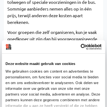
tolwegen of speciale voorzieningen in de bus.
Sommige aanbieders nemen alles op in één
prijs, terwijl anderen deze kosten apart
berekenen.
Voor groepen die zelf organiseren, kun je vaak
goedkoper uit zijn dan bij voorgeorganiseerde
busreizen. Door de kosten te delen over een
grotere groep en zelf de route en timing te
bepalen, kun je aanzienlijk besparen op je
Deze website maakt gebruik van cookies
festivalvervoer.
We gebruiken cookies om content en advertenties te
personaliseren, om functies voor social media te bieden
WAT IS HET VERSCHIL TUSSEN EEN
en om ons websiteverkeer te analyseren. Ook delen we
PARTYBUS EN EEN TOURINGCAR
informatie over uw gebruik van onze site met onze
VOOR FESTIVALBEZOEKERS?
partners voor social media, adverteren en analyse. Deze
partners kunnen deze gegevens combineren met andere
informatie die u aan ze heeft verstrekt of die ze hebben