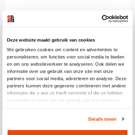
HOE ZORG JE DAT IEDEREEN OP
TIJD BIJ DE BUS IS?
Deze website maakt gebruik van cookies
Zorg dat iedereen op tijd bij de bus is door
We gebruiken cookies om content en advertenties te
duidelijk te communiceren over vertrektijd en -
personaliseren, om functies voor social media te bieden
plaats, een WhatsApp-groep te gebruiken voor
en om ons websiteverkeer te analyseren. Ook delen we
updates en een contactpersoon aan te wijzen
informatie over uw gebruik van onze site met onze
die iedereen kan bereiken. Plan een kwartier
partners voor social media, adverteren en analyse. Deze
partners kunnen deze gegevens combineren met andere
extra in voor het geval iemand vertraagd is.
informatie die u aan ze heeft verstrekt of die ze hebben
Stuur een dag voor het evenement een
verzameld op basis van uw gebruik van hun services.
reminder met alle belangrijke informatie: de
exacte opstapplaats, vertrektijd,
Details tonen
contactgegevens van de organisator en wat er
gebeurt bij te laat komen. Gebruik duidelijke