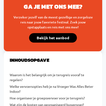
GA JE MET ONS MEE?
Verzeker jezelf van de meest gezellige en zorgeloze
reis naar jouw favoriete festival. Zoek jouw
opstapplaats en reis met ons mee!
Bekijk het aanbod
INHOUDSOPGAVE
Waarom is het belangrijk om je terugreis vooraf te
regelen?
Welke vervoersopties heb je na Vroeger Was Alles Beter
Indoor?
Hoe organiseer je groepsvervoer voor je terugreis?
Wat zijn de kosten van georganiseerd busvervoer?