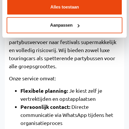
HOE ELEVEN TRAVEL HELPT MET
Alles toestaan
PARTYBUSVERVOER
Aanpassen
Eleven Travel maakt het organiseren van
partybusvervoer naar festivals supermakkelijk
en volledig risicovrij. Wij bieden zowel luxe
touringcars als spetterende partybussen voor
alle groepsgroottes.
Onze service omvat:
Flexibele planning:
Je kiest zelf je
vertrektijden en opstapplaatsen
Persoonlijk contact:
Directe
communicatie via WhatsApp tijdens het
organisatieproces