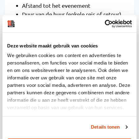
Afstand tot het evenement
Duur van de huur (enkele reis of retour)
Seizoen en populariteit van het
evenement
Type partybus en luxeniveau van de
Deze website maakt gebruik van cookies
voorzieningen
We gebruiken cookies om content en advertenties te
Aantal opstapplaatsen (maximaal 4 per
personaliseren, om functies voor social media te bieden
route)
en om ons websiteverkeer te analyseren. Ook delen we
Vergeleken met individueel vervoer naar
informatie over uw gebruik van onze site met onze
evenementen is groepsvervoer per partybus
partners voor social media, adverteren en analyse. Deze
vaak kosteneffectiever. Je bespaart op
partners kunnen deze gegevens combineren met andere
informatie die u aan ze heeft verstrekt of die ze hebben
parkeerkosten, brandstof en de stress van zelf
verzameld op basis van uw gebruik van hun services.
rijden. Bovendien hoef je geen BOB aan te
wijzen en kun je samen met je groep van het
feest genieten.
Details tonen