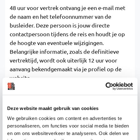
48 uur voor vertrek ontvang je een e-mail met
de naam en het telefoonnummer van de
busleider. Deze persoon is jouw directe
contactpersoon tijdens de reis en houdt je op
de hoogte van eventuele wijzigingen.
Belangrijke informatie, zoals de definitieve
vertrektijd, wordt ook uiterlijk 12 uur voor
aanvang bekendgemaakt via je profiel op de
website.
Het persoonlijke contact via WhatsApp zorgt
voor snelle en directe communicatie. Hierdoor
kun je altijd vragen stellen over vertrektijden,
Deze website maakt gebruik van cookies
opstapplaatsen of andere praktische zaken
We gebruiken cookies om content en advertenties te
rondom je busreis naar het festival.
personaliseren, om functies voor social media te bieden
en om ons websiteverkeer te analyseren. Ook delen we