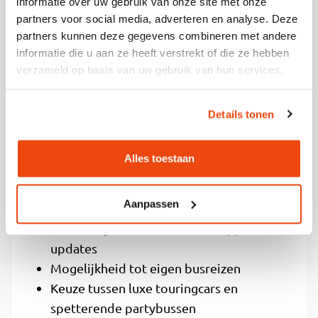
informatie over uw gebruik van onze site met onze
HOE ELEVEN TRAVEL HELPT MET
partners voor social media, adverteren en analyse. Deze
DE PLANNING VAN
partners kunnen deze gegevens combineren met andere
FESTIVALVERVOER
informatie die u aan ze heeft verstrekt of die ze hebben
verzameld op basis van uw gebruik van hun services.
Wij bieden een zorgeloze aanpak voor
Details tonen
festivalvervoer, waarbij jij je kunt focussen op
het feest terwijl wij de logistiek regelen. Onze
service omvat:
Alles toestaan
Flexibele vertrektijden die aansluiten bij
Aanpassen
festivalprogramma’s
Persoonlijk contact via WhatsApp voor alle
updates
Mogelijkheid tot eigen busreizen
Keuze tussen luxe touringcars en
spetterende partybussen