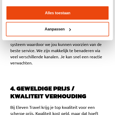
dan onderhouden we persoonlijk en kort contact via
Whatsapp. We staan altijd voor jou klaar.
Alles toestaan
3. SERVICEGERICHT
Aanpassen
Wij hebben een zeer modern klantenservice
systeem waardoor we jou kunnen voorzien van de
beste service. We zijn makkelijk te benaderen via
veel verschillende kanalen. Je kan snel een reactie
verwachten.
4. GEWELDIGE PRIJS /
KWALITEIT VERHOUDING
Bij Eleven Travel krijg je top kwaliteit voor een
scherpe prijs. Kwaliteit kost geld, maar dat hoeft