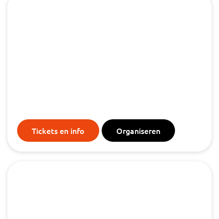
TOTAL LOSS FESTIVAL ZATERDAG
Aquabest, Best
zaterdag 3 september, 2022
Tickets en info
Organiseren