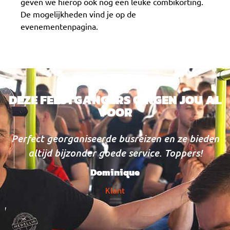
geven we hierop ook nog een leuke combikorting.
De mogelijkheden vind je op de
evenementenpagina.
DEZE FEESTGANGERS GINGEN JOU AL
VOOR
f
Perfect georganiseerde busreizen en ze bieden
altijd bijzonder goede service. Toppers!
Dominique
Klant
!!
u