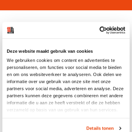
DE VOORDELEN VAN EEN BUSREIS
BIJ ELEVEN TRAVEL
Deze website maakt gebruik van cookies
We gebruiken cookies om content en advertenties te
1. GEMAKKELIJK EN SNEL
personaliseren, om functies voor social media te bieden
en om ons websiteverkeer te analyseren. Ook delen we
Het is bij Eleven Travel niet vereist om eerst een
informatie over uw gebruik van onze site met onze
account aan te maken. Hierdoor kun je gemakkelijk
partners voor social media, adverteren en analyse. Deze
en snel een busreis boeken of organiseren.
partners kunnen deze gegevens combineren met andere
informatie die u aan ze heeft verstrekt of die ze hebben
verzameld op basis van uw gebruik van hun services.
2. PERSOONLIJK CONTACT
Wanneer je bij ons een eigen busreis organiseert
Details tonen