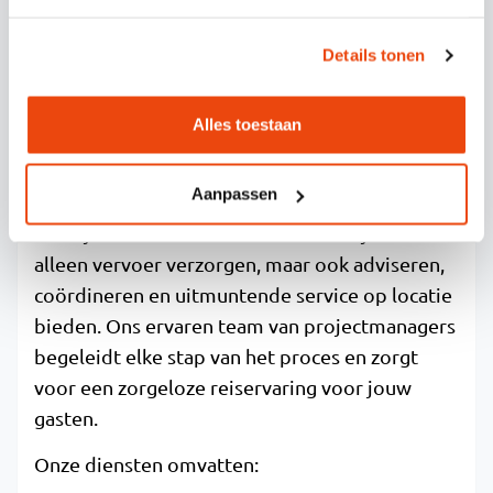
Details tonen
HOE ELEVEN TRAVEL HELPT MET
MAATWERKVERVOER VOOR
Alles toestaan
BEDRIJFSEVENEMENTEN
Aanpassen
Wij bieden een complete totaalaanpak voor
zakelijk evenementenvervoer waarbij we niet
alleen vervoer verzorgen, maar ook adviseren,
coördineren en uitmuntende service op locatie
bieden. Ons ervaren team van projectmanagers
begeleidt elke stap van het proces en zorgt
voor een zorgeloze reiservaring voor jouw
gasten.
Onze diensten omvatten: