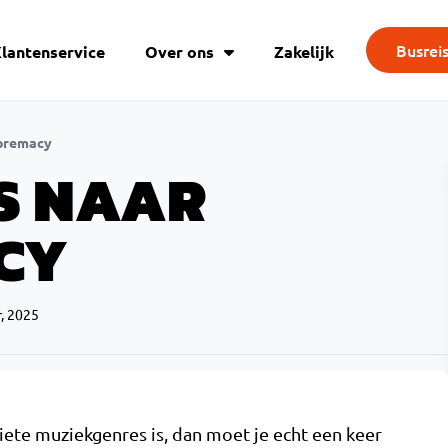
Busrei
lantenservice
Over ons
Zakelijk
upremacy
S NAAR
CY
r, 2025
iete muziekgenres is, dan moet je echt een keer