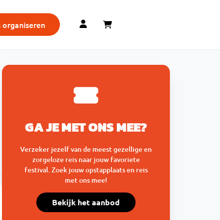
s organiseren
GA JE MET ONS MEE?
Verzeker jezelf van de meest gezellige en
zorgeloze reis naar jouw favoriete
festival. Zoek jouw opstapplaats en reis
met ons mee!
Bekijk het aanbod