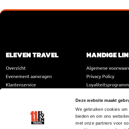
VOEG JE KOPTEKST HIER TOE
ELEVEN TRAVEL
HANDIGE LI
Overzicht
Algemene voorwaar
Evenement aanvragen
Privacy Policy
Klantenservice
Loyaliteitsprogram
Retour en leveringsb
Deze website maakt gebru
We gebruiken cookies om c
bieden en om ons websitev
met onze partners voor so