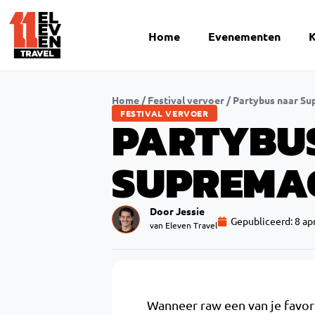
Home
Evenementen
K
Home
/
Festival vervoer
/
Partybus naar S
FESTIVAL VERVOER
PARTYBU
SUPREMA
Door Jessie
Gepubliceerd:
8 ap
van Eleven Travel
Wanneer raw een van je favor