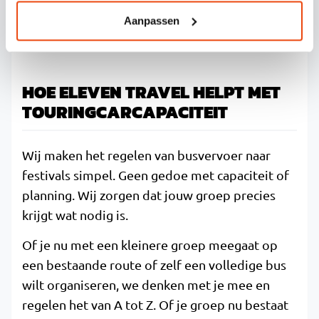
kiezen vrijwel altijd voor een eigen bus, zodat
Aanpassen
je volledige controle hebt over vertrektijden en
opstapplaatsen.
HOE ELEVEN TRAVEL HELPT MET
TOURINGCARCAPACITEIT
Wij maken het regelen van busvervoer naar
festivals simpel. Geen gedoe met capaciteit of
planning. Wij zorgen dat jouw groep precies
krijgt wat nodig is.
Of je nu met een kleinere groep meegaat op
een bestaande route of zelf een volledige bus
wilt organiseren, we denken met je mee en
regelen het van A tot Z. Of je groep nu bestaat