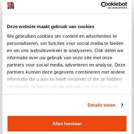
personen
vaak ideaal, omdat dit als vuistregel
wordt gehanteerd voor een economisch
rendabele busreis. Je kunt echter ook met
kleinere groepen een busreis organiseren, en
Deze website maakt gebruik van cookies
een exclusieve bus voor je eigen groep wordt
We gebruiken cookies om content en advertenties te
realistisch bij 40 tot 50 personen.
personaliseren, om functies voor social media te bieden
en om ons websiteverkeer te analyseren. Ook delen we
Kleinere groepen kunnen eenvoudig aansluiten
informatie over uw gebruik van onze site met onze
bij bestaande routes met meerdere
partners voor social media, adverteren en analyse. Deze
partners kunnen deze gegevens combineren met andere
opstapplaatsen. Dit is vaak de meest
informatie die u aan ze heeft verstrekt of die ze hebben
kosteneffectieve oplossing en zorgt ervoor dat
verzameld op basis van uw gebruik van hun services.
de bus optimaal gevuld wordt.
Voor verschillende groepsgroottes wordt het
Details tonen
interessant om zelf een bus te organiseren,
afhankelijk van de wensen en flexibiliteit in
Alles toestaan
planning. Grotere groepen van 40+ personen