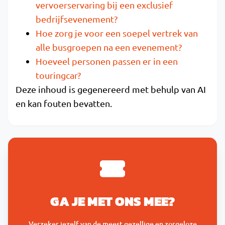
vervoerservaring bij een exclusief
bedrijfsevenement?
Hoe zorg je voor een soepel vertrek van
alle busgroepen na een evenement?
Hoeveel personen passen er in een
touringcar?
Deze inhoud is gegenereerd met behulp van AI
en kan fouten bevatten.
GA JE MET ONS MEE?
Verzeker jezelf van de meest gezellige en zorgeloze