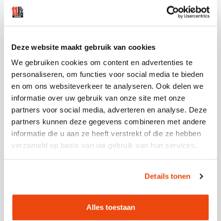
Flexibele planning:
Reserveer 15-20%
extra capaciteit en houd reservebussen
beschikbaar
Deze website maakt gebruik van cookies
Real-time monitoring:
Gebruik
We gebruiken cookies om content en advertenties te
communicatiesystemen om buslocaties en
personaliseren, om functies voor social media te bieden
vertragingen bij te houden
en om ons websiteverkeer te analyseren. Ook delen we
Duidelijke communicatie:
Informeer
informatie over uw gebruik van onze site met onze
deelnemers tijdig over opstapplaatsen,
partners voor social media, adverteren en analyse. Deze
tijden en eventuele wijzigingen
partners kunnen deze gegevens combineren met andere
Coördinatie:
Zorg voor directe
informatie die u aan ze heeft verstrekt of die ze hebben
verzameld op basis van uw gebruik van hun services.
communicatielijnen tussen chauffeurs,
busbegeleiders en eventcoördinatoren
Contingencyplanning:
Bereid
Details tonen
alternatieve routes en extra voertuigen
voor bij onvoorziene omstandigheden
Alles toestaan
Effectieve capaciteitsplanning vereist ook