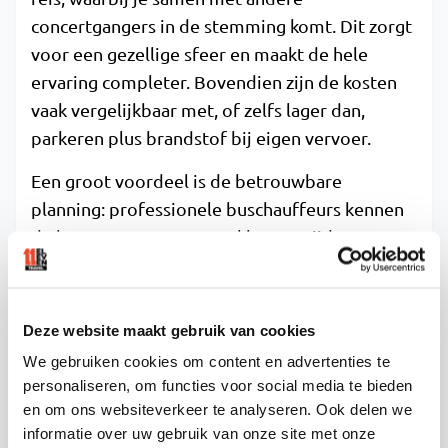
concertgangers in de stemming komt. Dit zorgt
voor een gezellige sfeer en maakt de hele
ervaring completer. Bovendien zijn de kosten
vaak vergelijkbaar met, of zelfs lager dan,
parkeren plus brandstof bij eigen vervoer.
Een groot voordeel is de betrouwbare
planning: professionele buschauffeurs kennen
de beste routes en vertrekken op tijd om
verkeersdrukte te vermijden. Na afloop hoef je
niet te wachten op overvolle treinen of dure
taxi’s, maar stap je direct in je comfortabele
Deze website maakt gebruik van cookies
bus voor de terugreis.
We gebruiken cookies om content en advertenties te
personaliseren, om functies voor social media te bieden
HOE ELEVEN TRAVEL HELPT MET
en om ons websiteverkeer te analyseren. Ook delen we
informatie over uw gebruik van onze site met onze
CONCERTVERVOER NAAR AHOY