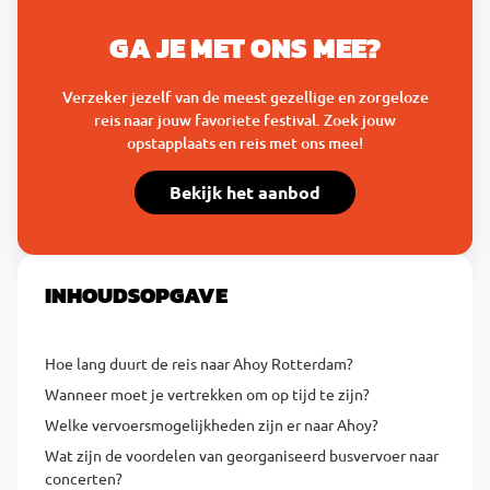
GA JE MET ONS MEE?
Verzeker jezelf van de meest gezellige en zorgeloze
reis naar jouw favoriete festival. Zoek jouw
opstapplaats en reis met ons mee!
Bekijk het aanbod
INHOUDSOPGAVE
Hoe lang duurt de reis naar Ahoy Rotterdam?
Wanneer moet je vertrekken om op tijd te zijn?
Welke vervoersmogelijkheden zijn er naar Ahoy?
Wat zijn de voordelen van georganiseerd busvervoer naar
concerten?