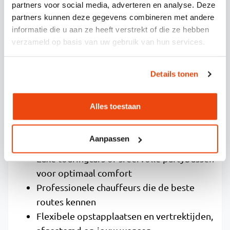
partners voor social media, adverteren en analyse. Deze
partners kunnen deze gegevens combineren met andere
Wij maken jouw concertervaring volledig
informatie die u aan ze heeft verstrekt of die ze hebben
verzameld op basis van uw gebruik van hun services.
zorgeloos door betrouwbaar busvervoer naar
Ahoy te organiseren, zodat jij je volledig kunt
focussen op het genieten van de muziek. Onze
Details tonen
service neemt alle vervoersperikelen uit
handen en zorgt voor een ontspannen reis van
Alles toestaan
deur tot dansvloer.
Dit is wat wij voor je regelen:
Aanpassen
Luxe touringcars of sfeervolle partybussen
voor optimaal comfort
Professionele chauffeurs die de beste
routes kennen
Flexibele opstapplaatsen en vertrektijden,