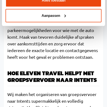
bespreken als je groep verspreid woont.
Alles toestaan
Bij het kiezen van opstapplaatsen is het
Aanpassen
belangrijk om rekening te houden met de
bereikbaarheid voor alle groepsleden en de
parkeermogelijkheden voor wie met de auto
komt. Maak van tevoren duidelijke afspraken
over aankomsttijden en zorg ervoor dat
iedereen de exacte locatie en contactgegevens
heeft voor het geval er problemen ontstaan.
HOE ELEVEN TRAVEL HELPT MET
GROEPSVERVOER NAAR INTENTS
Wij maken het organiseren van groepsvervoer
naar Intents supermakkelijk en volledig