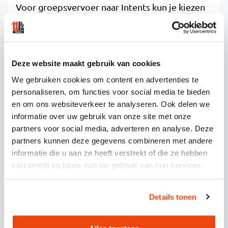
Voor groepsvervoer naar Intents kun je kiezen
uit opstapplaatsen in alle grote Nederlandse
steden, waaronder Amsterdam, Rotterdam,
Den Haag, Utrecht, Eindhoven en Groningen. De
meeste vervoerders bieden flexibiliteit in het
Deze website maakt gebruik van cookies
bepalen van je opstaplocatie, zodat die voor
We gebruiken cookies om content en advertenties te
personaliseren, om functies voor social media te bieden
iedereen in je groep goed bereikbaar is.
en om ons websiteverkeer te analyseren. Ook delen we
Populaire opstapplaatsen zijn vaak centraal
informatie over uw gebruik van onze site met onze
gelegen parkeerterreinen, grote winkelcentra
partners voor social media, adverteren en analyse. Deze
partners kunnen deze gegevens combineren met andere
of bekende landmarks die makkelijk te vinden
informatie die u aan ze heeft verstrekt of die ze hebben
zijn en voldoende parkeergelegenheid hebben.
verzameld op basis van uw gebruik van hun services.
Denk aan locaties zoals de Ziggo Dome in
Amsterdam, Ahoy in Rotterdam of grote P+R-
Details tonen
terreinen bij uitvalswegen. Je kunt ook
meerdere opstapplaatsen langs de route