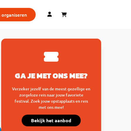
s organiseren
GA JE MET ONS MEE?
Verzeker jezelf van de meest gezellige en
zorgeloze reis naar jouw favoriete
festival. Zoek jouw opstapplaats en reis
met ons mee!
Bekijk het aanbod