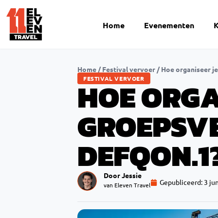
Home
Evenementen
K
Home
/
Festival vervoer
/
Hoe organiseer j
FESTIVAL VERVOER
HOE ORGA
GROEPSV
DEFQON.1
Door Jessie
Gepubliceerd:
3 ju
van Eleven Travel