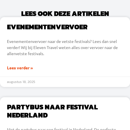
LEES OOK DEZE ARTIKELEN
EVENEMENTENVERVOER
Evenementenvervoer naar de vetste festivals? Lees dan snel
verder! Wij bij Eleven Travel weten alles over vervoer naar de
allervetste festivals.
Lees verder »
augustus 18, 2025
PARTYBUS NAAR FESTIVAL
NEDERLAND
Met de partybus naar een festival in Nederland. De perfecte