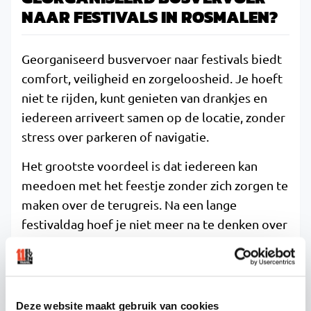
NAAR FESTIVALS IN ROSMALEN?
Georganiseerd busvervoer naar festivals biedt
comfort, veiligheid en zorgeloosheid. Je hoeft
niet te rijden, kunt genieten van drankjes en
iedereen arriveert samen op de locatie, zonder
stress over parkeren of navigatie.
Het grootste voordeel is dat iedereen kan
meedoen met het feestje zonder zich zorgen te
maken over de terugreis. Na een lange
festivaldag hoef je niet meer na te denken over
wie er moet rijden of hoe je thuiskomt. De
professionele chauffeur zorgt voor een veilige
terugreis, terwijl jullie kunnen nagenieten van
de mooie herinneringen.
Deze website maakt gebruik van cookies