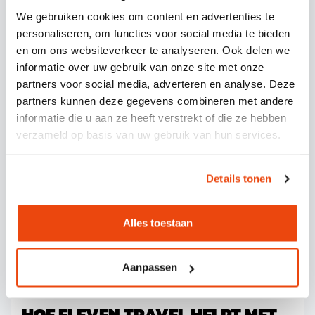
We gebruiken cookies om content en advertenties te
Financieel gezien is busvervoer vaak
personaliseren, om functies voor social media te bieden
voordeliger dan individueel reizen, vooral als je
en om ons websiteverkeer te analyseren. Ook delen we
rekening houdt met brandstofkosten,
informatie over uw gebruik van onze site met onze
parkeerkosten en eventuele boetes. Voor een
partners voor social media, adverteren en analyse. Deze
groep is busvervoer bijna altijd goedkoper dan
partners kunnen deze gegevens combineren met andere
meerdere auto’s.
informatie die u aan ze heeft verstrekt of die ze hebben
verzameld op basis van uw gebruik van hun services.
Daarnaast begint het feestje al in de bus, met
de juiste muziek en sfeer. Je kunt samen
Details tonen
toasten op de komende dag en de spanning
opbouwen. Ook praktisch is het dat iedereen
Alles toestaan
op hetzelfde moment aankomt en vertrekt, wat
handig is voor groepen die samen willen
blijven.
Aanpassen
HOE ELEVEN TRAVEL HELPT MET