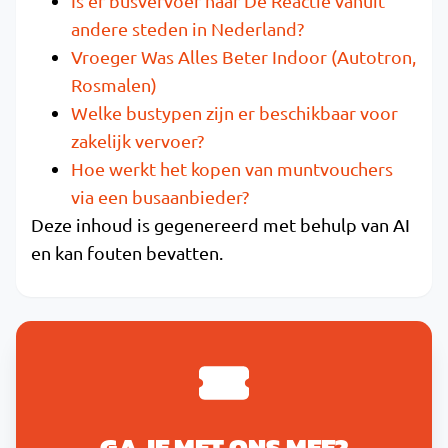
Is er busvervoer naar De Reactie vanuit
andere steden in Nederland?
Vroeger Was Alles Beter Indoor (Autotron,
Rosmalen)
Welke bustypen zijn er beschikbaar voor
zakelijk vervoer?
Hoe werkt het kopen van muntvouchers
via een busaanbieder?
Deze inhoud is gegenereerd met behulp van AI
en kan fouten bevatten.
GA JE MET ONS MEE?