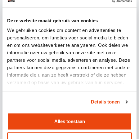
WANNEER MOET JE JE VERVOER
NAAR TOMORROWLAND
BOEKEN?
Deze website maakt gebruik van cookies
We gebruiken cookies om content en advertenties te
Vervoer naar Tomorrowland boek je het beste
personaliseren, om functies voor social media te bieden
en om ons websiteverkeer te analyseren. Ook delen we
zo vroeg mogelijk, bij voorkeur direct nadat je
informatie over uw gebruik van onze site met onze
festivaltickets hebt. Tomorrowland is een van
partners voor social media, adverteren en analyse. Deze
de populairste festivals ter wereld, en
partners kunnen deze gegevens combineren met andere
busreizen vanuit Nederland raken snel vol. Wie
informatie die u aan ze heeft verstrekt of die ze hebben
te lang wacht, riskeert dat er geen plekken
verzameld op basis van uw gebruik van hun services.
meer beschikbaar zijn of dat de beste
opstapplaatsen al bezet zijn.
Details tonen
In 2026 is het advies om je vervoer te boeken
zodra de festivaldata bekend zijn, idealiter in
Alles toestaan
de vroege voorjaarsmaanden. Veel
festivalgangers regelen hun vervoer tegelijk