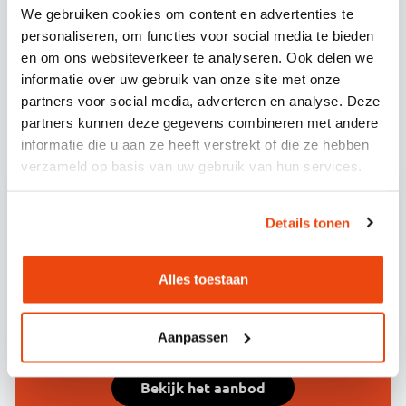
Neem dan een kijkje tussen onze
We gebruiken cookies om content en advertenties te
evenementen
, of
vraag jouw evenement aan
.
personaliseren, om functies voor social media te bieden
Wellicht kunnen wij iets voor jou, en jouw
en om ons websiteverkeer te analyseren. Ook delen we
informatie over uw gebruik van onze site met onze
vrienden regelen.
partners voor social media, adverteren en analyse. Deze
partners kunnen deze gegevens combineren met andere
informatie die u aan ze heeft verstrekt of die ze hebben
verzameld op basis van uw gebruik van hun services.
Details tonen
GA JE MET ONS MEE?
Alles toestaan
Verzeker jezelf van de meest gezellige en zorgeloze
reis naar jouw favoriete festival. Zoek jouw
Aanpassen
opstapplaats en reis met ons mee!
Bekijk het aanbod