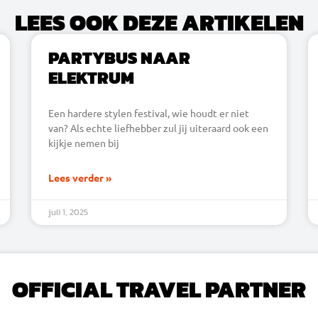
LEES OOK DEZE ARTIKELEN
PARTYBUS NAAR
ELEKTRUM
Een hardere stylen festival, wie houdt er niet
van? Als echte liefhebber zul jij uiteraard ook een
kijkje nemen bij
Lees verder »
juli 1, 2025
OFFICIAL TRAVEL PARTNER