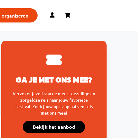
s organiseren
GA JE MET ONS MEE?
Verzeker jezelf van de meest gezellige en
zorgeloze reis naar jouw favoriete
festival. Zoek jouw opstapplaats en reis
met ons mee!
Bekijk het aanbod