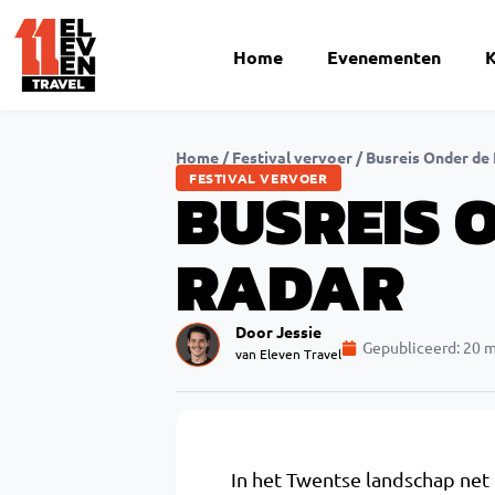
Home
Evenementen
K
Home
/
Festival vervoer
/
Busreis Onder de
FESTIVAL VERVOER
BUSREIS 
RADAR
Door Jessie
Gepubliceerd:
20 m
van Eleven Travel
In het Twentse landschap net 