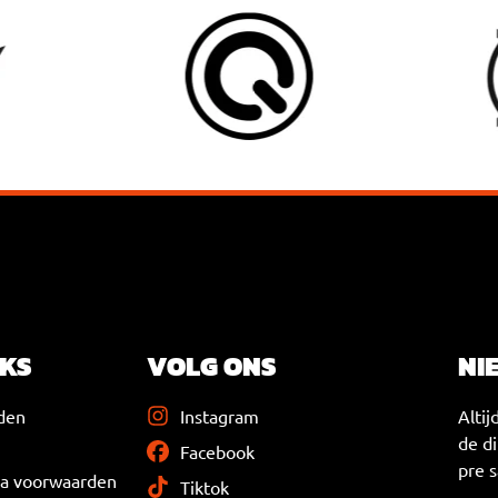
NKS
VOLG ONS
NI
den
Instagram
Altij
de d
Facebook
pre s
ma voorwaarden
Tiktok