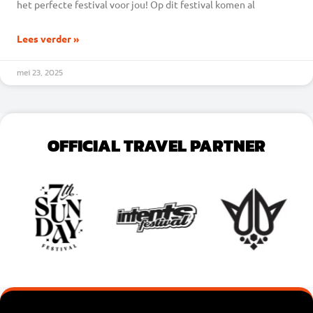
het perfecte festival voor jou! Op dit festival komen al
Lees verder »
mei 23, 2025
OFFICIAL TRAVEL PARTNER
VOEG JE KOPTEKST HIER TOE