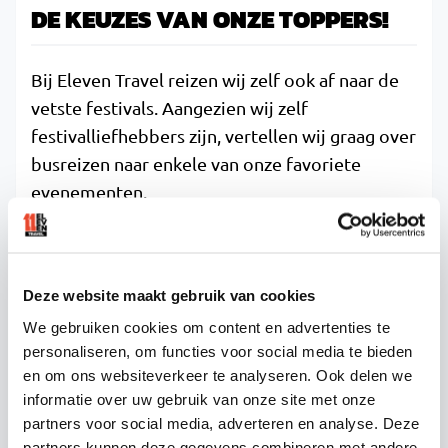
DE KEUZES VAN ONZE TOPPERS!
Bij Eleven Travel reizen wij zelf ook af naar de
vetste festivals. Aangezien wij zelf
festivalliefhebbers zijn, vertellen wij graag over
busreizen naar enkele van onze favoriete
evenementen.
Voorbeelden van events waar wij ieder jaar
weer naar uitkijken zijn:
een partybus naar
Supremacy
,
partybus naar Intents
of
Deze website maakt gebruik van cookies
een
partybus naar Elektrum
. Dit zijn niet alleen
We gebruiken cookies om content en advertenties te
evenementen waar we graag busreizen naartoe
personaliseren, om functies voor social media te bieden
organiseren, ook zitten we stiekem zelf
en om ons websiteverkeer te analyseren. Ook delen we
informatie over uw gebruik van onze site met onze
weleens in de bus naar het festival. Misschien
partners voor social media, adverteren en analyse. Deze
dat we in de toekomst samen een feestje
partners kunnen deze gegevens combineren met andere