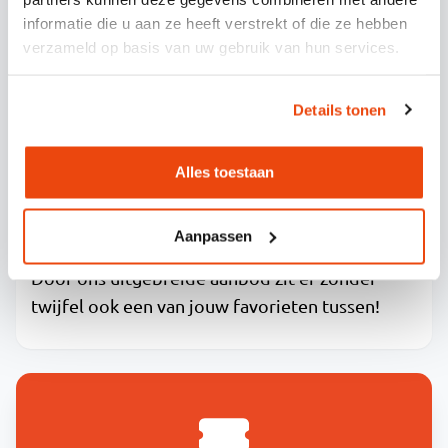
bouwen in de bus.
informatie die u aan ze heeft verstrekt of die ze hebben
verzameld op basis van uw gebruik van hun services.
BOEK JOUW BUSREIS NAAR
EVENT
Details tonen
Wacht niet langer en neem
contact
op, of boek
Alles toestaan
direct jouw busreis naar je favoriete event!
Bij
Eleven Travel
zorgen wij ervoor dat jij met
Aanpassen
veel voordelen afreist naar de vetste events.
Door ons uitgebreide aanbod zit er zonder
twijfel ook een van jouw favorieten tussen!