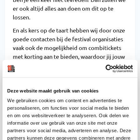
er ook altijd alles aan doen om dit op te
lossen.
En als kers op de taart hebben wij door onze
goede contacten bij de festival organisaties
vaak ook de mogelijkheid om combitickets
met korting aan te bieden, waardoor jij jouw
busreis én festival ticket met extra voordeel
aan kunt schaffen.
Dus of je nu 3 plekken in een bus naar
Deze website maakt gebruik van cookies
Decibel wilt boeken of juist een
busreis van
We gebruiken cookies om content en advertenties te
50 personen
wilt organiseren. Dit alles doe je
personaliseren, om functies voor social media te bieden
bij Eleven Travel. Boek direct, of neem
en om ons websiteverkeer te analyseren. Ook delen we
contact
met ons op. Dan gaan we direct voor
informatie over uw gebruik van onze site met onze
partners voor social media, adverteren en analyse. Deze
je aan de slag!
partners kunnen deze gegevens combineren met andere