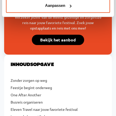
GA JE MET ONS MEE?
Aanpassen
Verzeker jezelf van de meest gezellige en zorgeloze
reis naar jouw favoriete festival. Zoek jouw
opstapplaats en reis met ons mee!
Bekijk het aanbod
INHOUDSOPGAVE
Zonder zorgen op weg
Feestje begint onderweg
One After Another
Busreis organiseren
Eleven Travel naar jouw favoriete festival