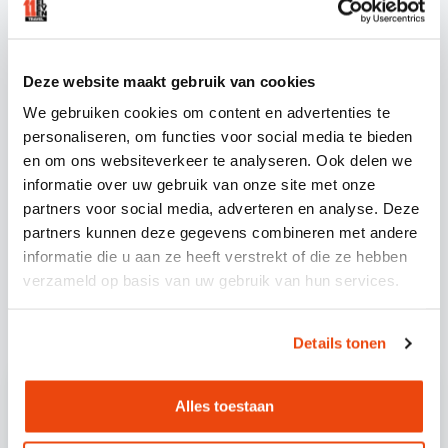
FAVORIETE FESTIVAL
Reis samen met ons naar jouw favoriete
Deze website maakt gebruik van cookies
festival en boek snel jouw busreis naar
We gebruiken cookies om content en advertenties te
Freaqshow. Als echte festivalliefhebbers
personaliseren, om functies voor social media te bieden
weten wij namelijk maar al te goed wat jullie
en om ons websiteverkeer te analyseren. Ook delen we
wensen en behoeften zijn bij een busreis
informatie over uw gebruik van onze site met onze
naar jouw favoriete festival als Freaqshow.
partners voor social media, adverteren en analyse. Deze
partners kunnen deze gegevens combineren met andere
Neem een kijkje op
onze website
, en boek
informatie die u aan ze heeft verstrekt of die ze hebben
jouw busreis nu.
verzameld op basis van uw gebruik van hun services.
Details tonen
Alles toestaan