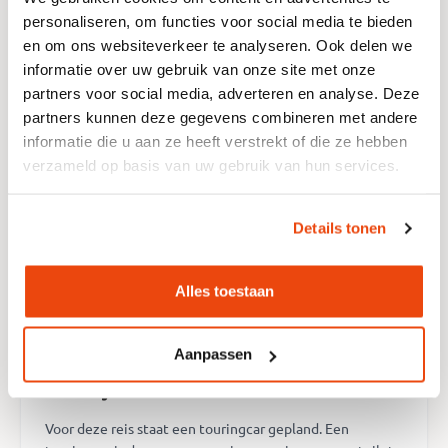
gebruik)
personaliseren, om functies voor social media te bieden
en om ons websiteverkeer te analyseren. Ook delen we
informatie over uw gebruik van onze site met onze
Eigen muziek afspelen
partners voor social media, adverteren en analyse. Deze
partners kunnen deze gegevens combineren met andere
Het is nog niet bekend welke
informatie die u aan ze heeft verstrekt of die ze hebben
muziekmogelijkheden er zijn
verzameld op basis van uw gebruik van hun services.
Eigen drank meenemen toegestaan (Let op:
Details tonen
Geen Glas!)
Het is nog niet bekend of er drank te koop is in
Alles toestaan
de bus
Aanpassen
Dit kan je verwachten
Voor deze reis staat een touringcar gepland. Een