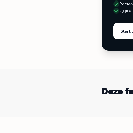
Persoo
Jij pro
Start 
Deze f