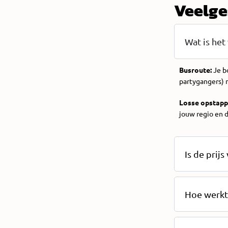
Veelge
Wat is het
Busroute:
Je b
partygangers) m
Losse opstapp
jouw regio en d
Is de prij
Hoe werkt