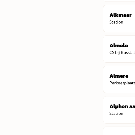
Alkmaar
Station
Almelo
CS bij Bussta
Almere
Parkeerplaat
Alphen aa
Station