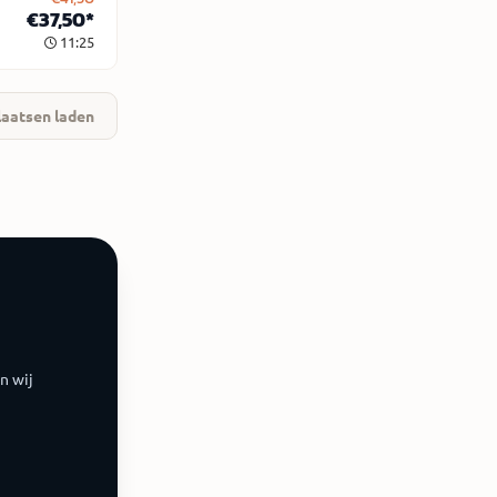
€37,50*
11:25
aatsen laden
n wij