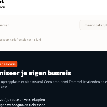
rt
tion
aatsen
meer opstappl
erkoop, tarief geldig tot 18 juni
LD & TICKETS
niseer je eigen busreis
 opstapplaats er niet tussen? Geen probleem! Trommel je vrienden op e
 rest.
zelf je route en vertrektijden
igen webpagina en ticketshop