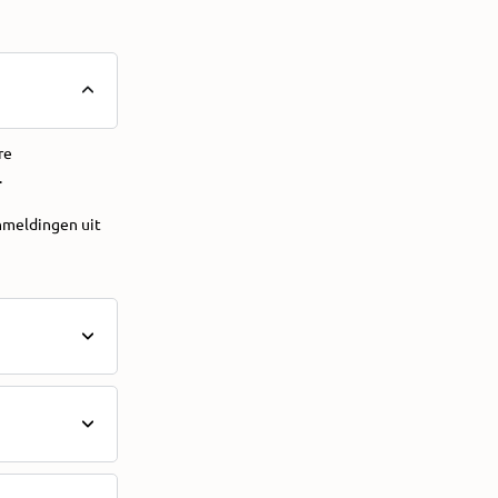
re
.
anmeldingen uit