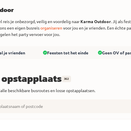
door
l reis je onbezorgd, veilig en voordelig naar
Karma Outdoor
. Jij als f
ons een eigen busreis
organiseren
voor jou en je vrienden. Een échte pa
egelen het party vervoer voor jou.
al je vrienden
Feesten tot het einde
Geen OV of pa
e opstapplaats
362
 alle beschikbare busroutes en losse opstapplaatsen.