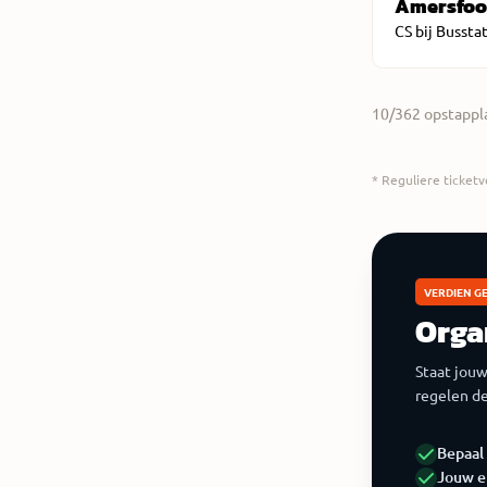
Amersfoo
CS bij Bussta
10
/
362
opstappl
* Reguliere ticketv
VERDIEN GE
Orga
Staat jouw
regelen de
Bepaal 
Jouw e