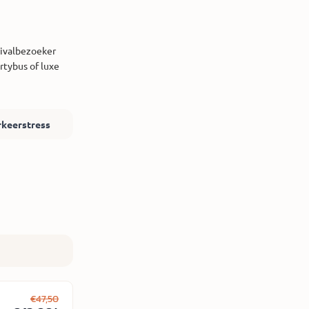
estivalbezoeker
rtybus of luxe
rkeerstress
€47,50