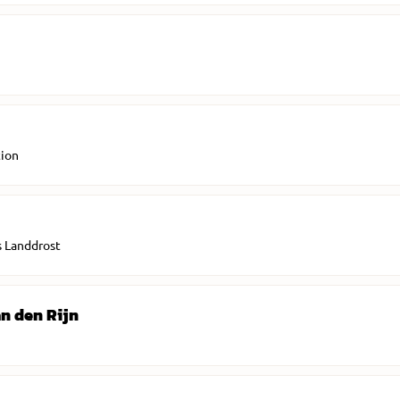
tion
s Landdrost
n den Rijn