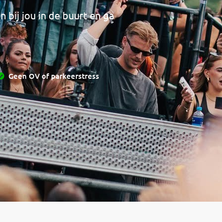
 bij jou in de buurt en ga
Geen OV of parkeerstress