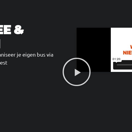
EE &
H
niseer je eigen bus via
rest