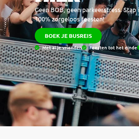
Geen BOB, geen parkeerstress. Stap in
100% zorgeloos feesten!
BOEK JE BUSREIS
Met al je vrienden
Feesten tot het einde