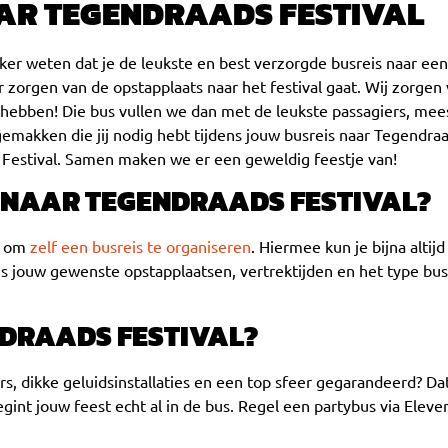
AAR TEGENDRAADS FESTIVAL
eker weten dat je de leukste en best verzorgde busreis naar e
r zorgen van de opstapplaats naar het festival gaat. Wij zorgen
n hebben! Die bus vullen we dan met de leukste passagiers, mees
 gemakken die jij nodig hebt tijdens jouw busreis naar Tegendraa
 Festival. Samen maken we er een geweldig feestje van!
N NAAR TEGENDRAADS FESTIVAL?
jk om
zelf een busreis te organiseren
. Hiermee kun je bijna altij
ns jouw gewenste opstapplaatsen, vertrektijden en het type bus.
DRAADS FESTIVAL?
asers, dikke geluidsinstallaties en een top sfeer gegarandeerd? D
int jouw feest echt al in de bus. Regel een partybus via Eleve