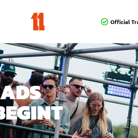
Official T
AADS
BEGINT