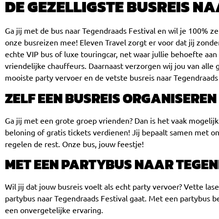
DE GEZELLIGSTE BUSREIS N
Ga jij met de bus naar Tegendraads Festival en wil je 100% z
onze busreizen mee! Eleven Travel zorgt er voor dat jij zonde
echte VIP bus of luxe touringcar, net waar jullie behoefte aa
vriendelijke chauffeurs. Daarnaast verzorgen wij jou van alle
mooiste party vervoer en de vetste busreis naar Tegendraads
ZELF EEN BUSREIS ORGANISERE
Ga jij met een grote groep vrienden? Dan is het vaak mogeli
beloning of gratis tickets verdienen! Jij bepaalt samen met o
regelen de rest. Onze bus, jouw feestje!
MET EEN PARTYBUS NAAR TEGEN
Wil jij dat jouw busreis voelt als echt party vervoer? Vette l
partybus naar Tegendraads Festival gaat. Met een partybus beg
een onvergetelijke ervaring.