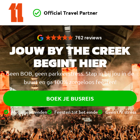
Official Travel Partner
762 reviews
JOUW BY THE CREEK
BEGINT HIER
Geen BOB, geen parkeerstress. Stap in bij jou in de
buurt en ga 100% zorgeloos feesten!
BOEK JE BUSREIS
Met al je vrienden
Feesten tot het einde
Geen OV stress