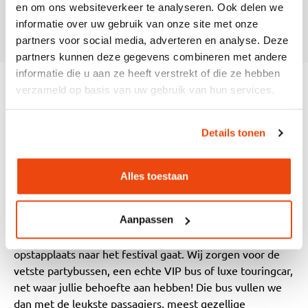
Zitten we met onze groep bij elkaar?
en om ons websiteverkeer te analyseren. Ook delen we
informatie over uw gebruik van onze site met onze
partners voor social media, adverteren en analyse. Deze
partners kunnen deze gegevens combineren met andere
informatie die u aan ze heeft verstrekt of die ze hebben
verzameld op basis van uw gebruik van hun services.
DE GEZELLIGSTE BUSREIS NAAR BY
Details tonen
THE CREEK
Alles toestaan
Ga jij met de bus naar By The Creek en wil je 100% zeker
weten dat je de leukste en best verzorgde busreis naar
Aanpassen
een festival meemaakt? Ga dan met onze busreizen mee!
Eleven Travel zorgt er voor dat jij zonder zorgen van de
opstapplaats naar het festival gaat. Wij zorgen voor de
vetste partybussen, een echte VIP bus of luxe touringcar,
net waar jullie behoefte aan hebben! Die bus vullen we
dan met de leukste passagiers, meest gezellige