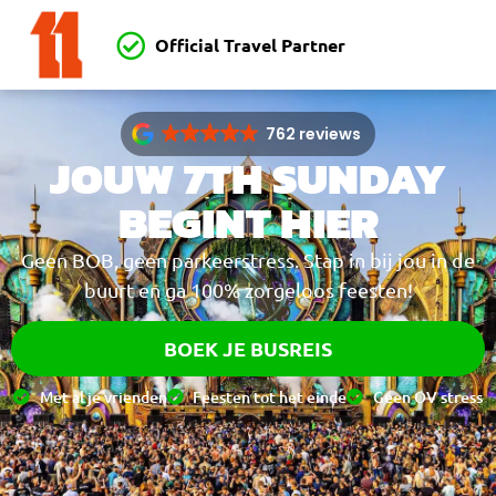
Official Travel Partner
762 reviews
JOUW 7TH SUNDAY
BEGINT HIER
Geen BOB, geen parkeerstress. Stap in bij jou in de
buurt en ga 100% zorgeloos feesten!
BOEK JE BUSREIS
Met al je vrienden
Feesten tot het einde
Geen OV stress