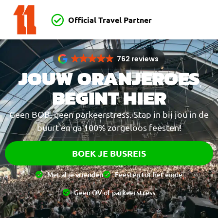
Official Travel Partner
762 reviews
JOUW ORANJEROES
BEGINT HIER
Geen BOB, geen parkeerstress. Stap in bij jou in de
buurt en ga 100% zorgeloos feesten!
BOEK JE BUSREIS
Met al je vrienden
Feesten tot het einde
Geen OV of parkeerstress