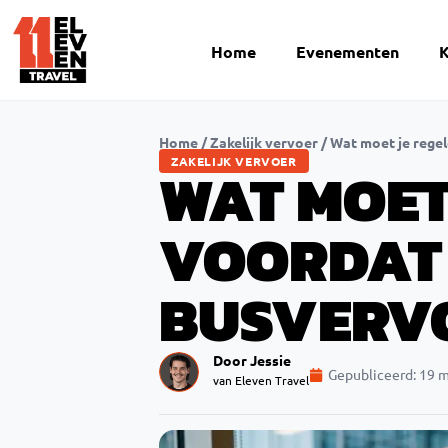
Home
Evenementen
K
Home
/
Zakelijk vervoer
/
Wat moet je regel
ZAKELIJK VERVOER
WAT MOET
VOORDAT 
BUSVERV
Door Jessie
Gepubliceerd:
19 m
van Eleven Travel