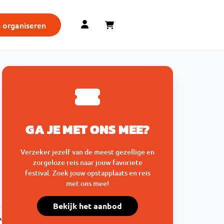
s organiseren
GA JE MET ONS MEE?
Verzeker jezelf van de meest gezellige en
zorgeloze reis naar jouw favoriete
festival. Zoek jouw opstapplaats en reis
met ons mee!
Bekijk het aanbod